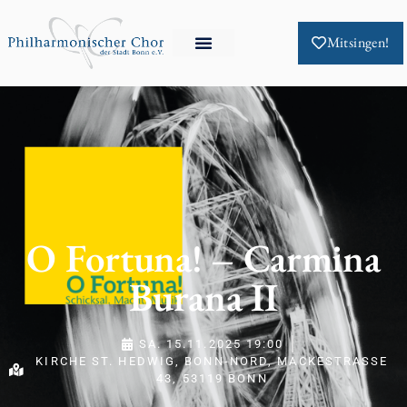
DortmundApotheke.com
Mitsingen!
O Fortuna! – Carmina
Burana II
SA. 15.11.2025 19:00
KIRCHE ST. HEDWIG, BONN-NORD, MACKESTRASSE 4
3, 53119 BONN