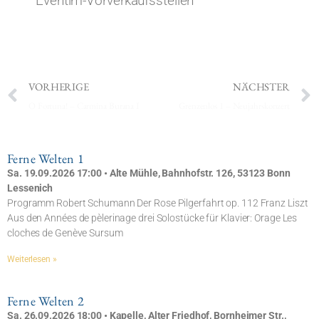
Eventim-Vorverkaufsstellen
VORHERIGE
NÄCHSTER
O Fortuna! – Carmina Burana I
Grenzenlos 1 – Neujahrskonzert
Ferne Welten 1
Sa. 19.09.2026 17:00 • Alte Mühle, Bahnhofstr. 126, 53123 Bonn
Lessenich
Programm Robert Schumann Der Rose Pilgerfahrt op. 112 Franz Liszt
Aus den Années de pèlerinage drei Solostücke für Klavier: Orage Les
cloches de Genève Sursum
Weiterlesen »
Ferne Welten 2
Sa. 26.09.2026 18:00 • Kapelle, Alter Friedhof, Bornheimer Str.,